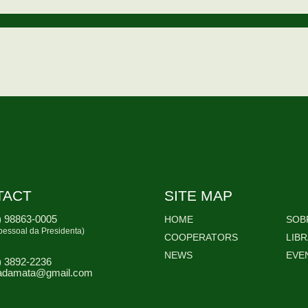
TACT
SITE MAP
) 98863-0005
HOME
SOB
pessoal da Presidenta)
COOPERATORS
LIB
NEWS
EVE
) 3892-2236
adamata@gmail.com