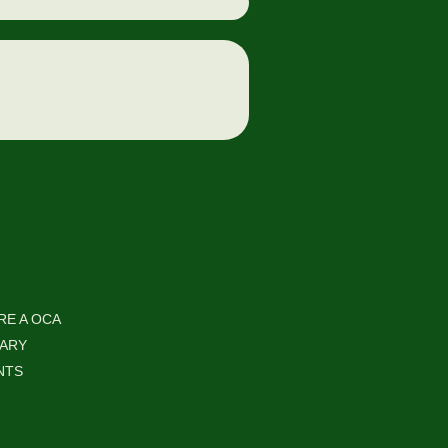
RE A OCA
RARY
NTS